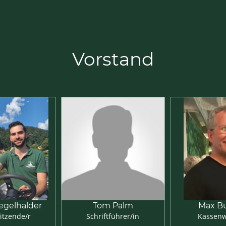
Vorstand
egelhalder
Tom Palm
Max B
sitzende/r
Schriftführer/in
Kassenw