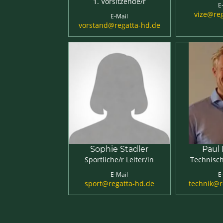
1. Vorsitzende/r
E
vize@re
E-Mail
vorstand@regatta-hd.de
Sophie Stadler
Paul
Sportliche/r Leiter/in
Technisch
E-Mail
E
sport@regatta-hd.de
technik@r