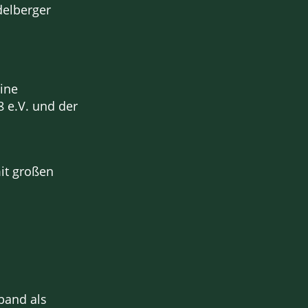
delberger
ine
8 e.V. und der
mit großen
rband als