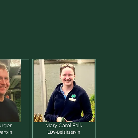
urger
Mary Carol Falk
art/in
EDV-Beisitzer/in